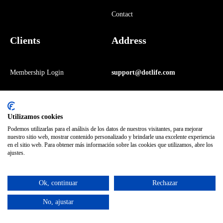
Contact
Clients
Address
Membership Login
support@dotlife.com
Privacy Policy
123 Fifth Floor East 26th Street,
Utilizamos cookies
Terms of Services
New York, NY 10011
Podemos utilizarlas para el análisis de los datos de nuestros visitantes, para mejorar
nuestro sitio web, mostrar contenido personalizado y brindarle una excelente experiencia
Table of Contents
Get Direction
en el sitio web. Para obtener más información sobre las cookies que utilizamos, abre los
ajustes.
Ok, continuar
Rechazar
No, ajustar
© Copyright DotLife WordPress theme All rights reserved.