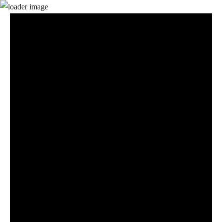
f
Inicio
Servicios
Sobre mí
Blog
Contacto
Inicio
Servicios
Sobre mí
Blog
Contacto
Facebook-
Instagram
f
Blog
Inicio
Servicios
Sobre mí
Blog
Contacto
Contacto
Facebook-
Instagram
f
Blog
Contacto