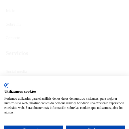
Inicio
Sobre mi
Contacto
Servicios
Social media
Marketing de barrio
Utilizamos cookies
Podemos utilizarlas para el análisis de los datos de nuestros visitantes, para mejorar
Packs completos
nuestro sitio web, mostrar contenido personalizado y brindarle una excelente experiencia
en el sitio web. Para obtener más información sobre las cookies que utilizamos, abre los
Asesorías
ajustes.